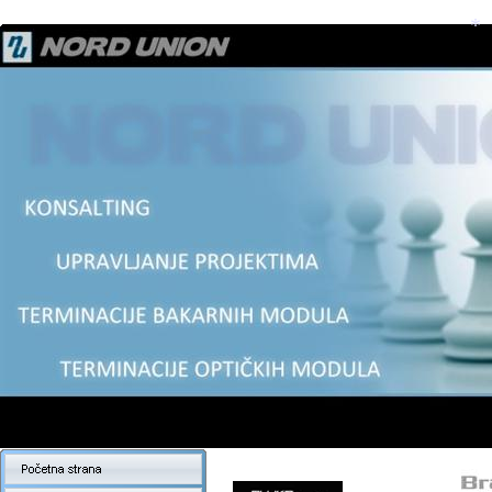
*
*
*
*
*
*
*
*
*
*