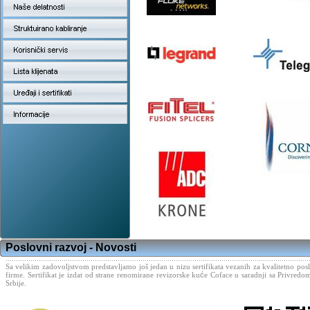
Poslovni razvoj - Novosti
..................................................................................................................................................
Sa velikim zadovoljstvom predstavljamo još jedan u nizu sertifikata vezanih za kvalitetno pos
firme. Sertifikat je izdat od strane renomirane revizorske ku
ć
e Coface u saradnji sa Privre
Srbije.