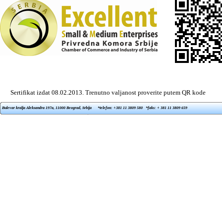
Sertifikat izdat 08.02.2013. Trenutno valjanost proverite putem QR kode
Bulevar kralja Aleksandra 197a, 11000 Beograd, Srbija *telefon: +381 11 3809 580 *faks: + 381 11 3809 659
*